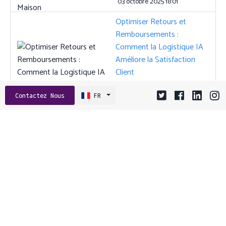
03 octobre 2025 18:01
Optimiser Retours et
Remboursements :
Comment la Logistique IA
Améliore la Satisfaction
Client
07 janvier 2026 15:02
Contactez Nous
FR
Tags:
ANGULAR
API
ASO
CGU
CLOUD
CLOUD HYBRIDE
COMPORTEMENT UTILISATEUR
CONCEPTION D’API
CONFIANCE DE MARQUE
CONSEILS DEVS
CROISSANCE PME
DEVOPS
ENGAGEMENT
ENGAGEMENT UTILISATEUR
ENREGISTREMENTS DE SESSION
ENTREPRENEURIAT
EXTENSIONS
FETCHING DE DONNÉES
FRAMEWORK BACKEND
FRAMEWORKS
GRAPHQL
HEATMAPS
JAVASCRIPT
MARKETING DE CONTENU
MARKETING MOBILE
NAVIGATEUR
OCTOBYTES
OPTIMISATION COÛTS
OPTIMISATION D'APP