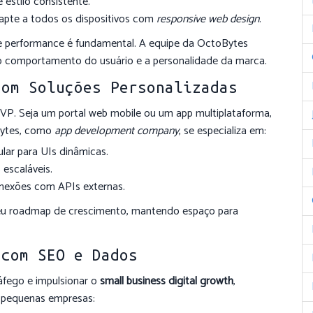
e estilo consistente.
apte a todos os dispositivos com
responsive web design
.
ca e performance é fundamental. A equipe da OctoBytes
 o comportamento do usuário e a personalidade da marca.
com Soluções Personalizadas
MVP. Seja um portal web mobile ou um app multiplataforma,
oBytes, como
app development company
, se especializa em:
lar para UIs dinâmicas.
 escaláveis.
nexões com APIs externas.
eu roadmap de crescimento, mantendo espaço para
 com SEO e Dados
áfego e impulsionar o
small business digital growth
,
 pequenas empresas: