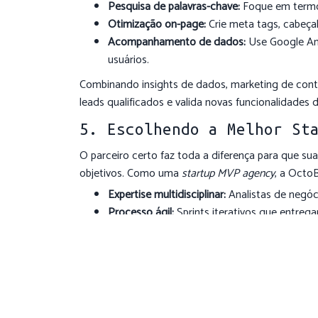
Pesquisa de palavras-chave:
Foque em ter
Otimização on-page:
Crie meta tags, cabeça
Acompanhamento de dados:
Use Google An
usuários.
Combinando insights de dados, marketing de conte
leads qualificados e valida novas funcionalidades
5. Escolhendo a Melhor St
O parceiro certo faz toda a diferença para que sua
objetivos. Como uma
startup MVP agency
, a Octo
Expertise multidisciplinar:
Analistas de negóc
Processo ágil:
Sprints iterativos que entreg
Comunicação transparente:
Relatórios em te
Nossa abordagem completa ajuda você a evitar ar
uma base sólida para escalar seu produto.
Conclusão & Chamada à Açã