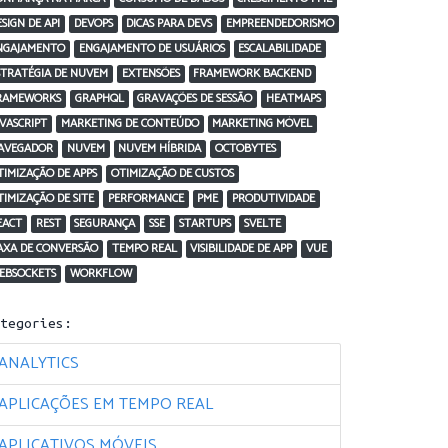
ESIGN DE API
DEVOPS
DICAS PARA DEVS
EMPREENDEDORISMO
NGAJAMENTO
ENGAJAMENTO DE USUÁRIOS
ESCALABILIDADE
STRATÉGIA DE NUVEM
EXTENSÕES
FRAMEWORK BACKEND
RAMEWORKS
GRAPHQL
GRAVAÇÕES DE SESSÃO
HEATMAPS
AVASCRIPT
MARKETING DE CONTEÚDO
MARKETING MÓVEL
AVEGADOR
NUVEM
NUVEM HÍBRIDA
OCTOBYTES
TIMIZAÇÃO DE APPS
OTIMIZAÇÃO DE CUSTOS
TIMIZAÇÃO DE SITE
PERFORMANCE
PME
PRODUTIVIDADE
EACT
REST
SEGURANÇA
SSE
STARTUPS
SVELTE
AXA DE CONVERSÃO
TEMPO REAL
VISIBILIDADE DE APP
VUE
EBSOCKETS
WORKFLOW
ategories:
ANALYTICS
APLICAÇÕES EM TEMPO REAL
APLICATIVOS MÓVEIS