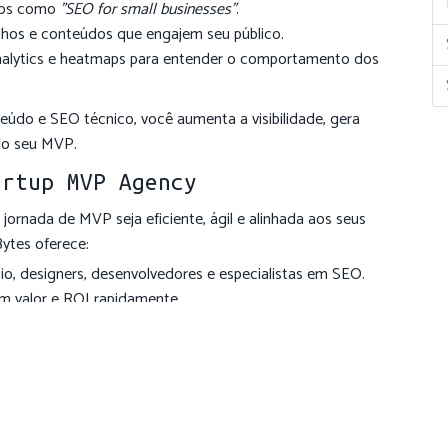
mos como
"SEO for small businesses"
.
lhos e conteúdos que engajem seu público.
alytics e heatmaps para entender o comportamento dos
údo e SEO técnico, você aumenta a visibilidade, gera
 do seu MVP.
artup MVP Agency
 jornada de MVP seja eficiente, ágil e alinhada aos seus
Bytes oferece:
io, designers, desenvolvedores e especialistas em SEO.
am valor e ROI rapidamente.
mpo real e decisões colaborativas.
madilhas comuns, acelerar o time-to-market e estabelecer
o