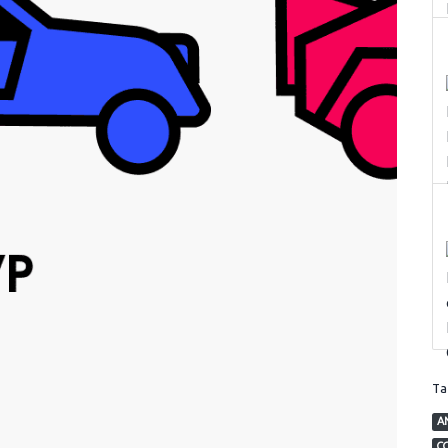
T
A
C