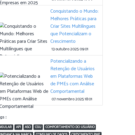
Conquistando o Mundo:
Melhores Práticas para
Criar Sites Multilíngues
que Potencializam o
Crescimento
13 outubro 2025 09:01
Potencializando a
Retenção de Usuários
em Plataformas Web
de PMEs com Análise
Comportamental
07 novembro 2025 18:01
ags:
NGULAR
API
ASO
CGU
COMPORTAMENTO DO USUÁRIO
ONFIANÇA NA MARCA
CONSUMO DE DADOS
CRESCIMENTO PME