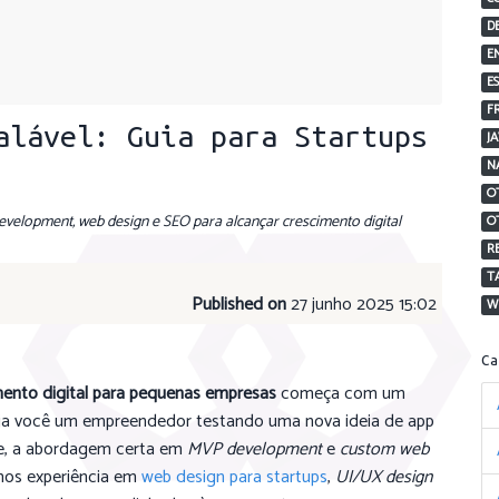
D
E
E
F
alável: Guia para Startups
J
N
O
velopment, web design e SEO para alcançar crescimento digital
O
R
T
Published on
27 junho 2025 15:02
W
C
mento digital para pequenas empresas
começa com um
ja você um empreendedor testando uma nova ideia de app
e, a abordagem certa em
MVP development
e
custom web
mos experiência em
web design para startups
,
UI/UX design