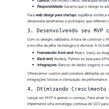
Clareza:
Use rótulos claros, hierarquia visual 
Responsividade:
Garanta que o design se ad
Para
web design para startups
, equilibrar estéti
desenvolve wireframes e protótipos que refletem
3. Desenvolvendo seu MVP 
Com os designs validados, é hora de construir o 
a escolha da pilha tecnológica é decisiva. A Oct
Frameworks front-end:
React, Vue.js ou Angu
Back-end:
Node.js, Python ou Java para APIs
Integrações:
Bancos de dados seguros e co
Oferecemos
custom web solutions
alinhadas ao s
integrações futuras e otimização de performance.
4. Otimizando Crescimento
Lançar um MVP é apenas o começo. Para atrair tr
implemente uma estratégia contínua de SEO para