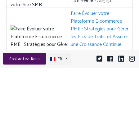
10 décembre 2025 15:01
Faire Évoluer votre
Plateforme E-commerce
PME : Stratégies pour Gérer
les Pics de Trafic et Assurer
une Croissance Continue
30 juillet 2025 15:01
Contactez Nous
FR
Tags:
ANGULAR
API
ASO
CGU
CLOUD
CLOUD HYBRIDE
COMPORTEMENT UTILISATEUR
CONCEPTION D’API
CONFIANCE DE MARQUE
CONSEILS DEVS
CROISSANCE PME
DEVOPS
ENGAGEMENT
ENGAGEMENT UTILISATEUR
ENREGISTREMENTS DE SESSION
ENTREPRENEURIAT
EXTENSIONS
FETCHING DE DONNÉES
FRAMEWORK BACKEND
FRAMEWORKS
GRAPHQL
HEATMAPS
JAVASCRIPT
MARKETING DE CONTENU
MARKETING MOBILE
NAVIGATEUR
OCTOBYTES
OPTIMISATION COÛTS
OPTIMISATION D'APP