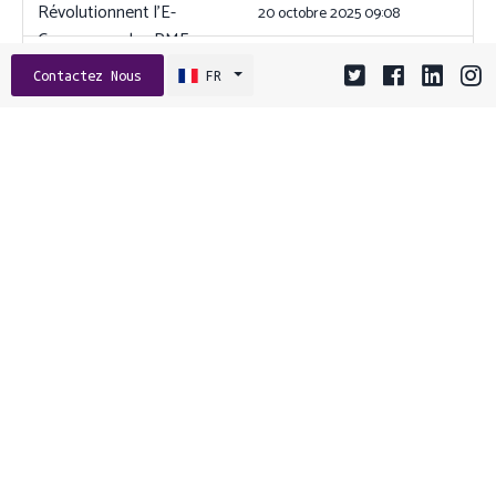
20 octobre 2025 09:08
L’économie des API :
Contactez Nous
FR
Comment les PME peuvent
stimuler l’innovation et la
croissance
10 septembre 2025 15:05
Cibler le Local : Comment la
Géolocalisation et les
Notifications Push
Dynamisent l’Engagement
des PME
12 novembre 2025 15:02
Tags:
ANGULAR
API
ASO
CGU
CLOUD
CLOUD HYBRIDE
COMPORTEMENT UTILISATEUR
CONCEPTION D’API