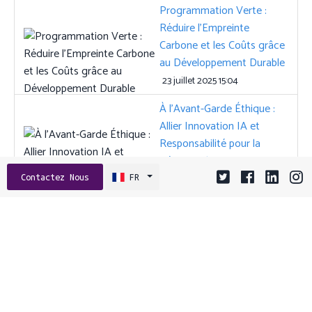
Programmation Verte :
Réduire l’Empreinte
Carbone et les Coûts grâce
au Développement Durable
23 juillet 2025 15:04
À l’Avant-Garde Éthique :
Allier Innovation IA et
Responsabilité pour la
Réussite des PME
27 octobre 2025 09:03
Contactez Nous
FR
Tags:
ANGULAR
API
ASO
CGU
CLOUD
CLOUD HYBRIDE
COMPORTEMENT UTILISATEUR
CONCEPTION D’API
CONFIANCE DE MARQUE
CONSEILS DEVS
CROISSANCE PME
DEVOPS
ENGAGEMENT
ENGAGEMENT UTILISATEUR
ENREGISTREMENTS DE SESSION
ENTREPRENEURIAT
EXTENSIONS
FETCHING DE DONNÉES