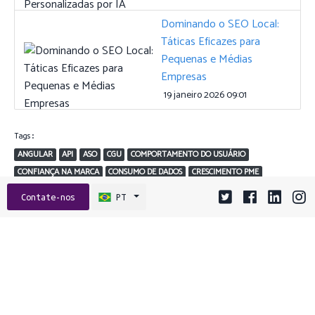
Dominando o SEO Local:
Táticas Eficazes para
Pequenas e Médias
Empresas
19 janeiro 2026 09:01
Tags:
ANGULAR
API
ASO
CGU
COMPORTAMENTO DO USUÁRIO
CONFIANÇA NA MARCA
CONSUMO DE DADOS
CRESCIMENTO PME
DESIGN DE API
DEVOPS
DICAS PARA DEVS
EMPREENDEDORISMO
Contate-nos
PT
ENGAJAMENTO
ENGAJAMENTO DE USUÁRIOS
ESCALABILIDADE
ESTRATÉGIA DE NUVEM
EXTENSÕES
FRAMEWORK BACKEND
FRAMEWORKS
GRAPHQL
GRAVAÇÕES DE SESSÃO
HEATMAPS
JAVASCRIPT
MARKETING DE CONTEÚDO
MARKETING MÓVEL
NAVEGADOR
NUVEM
NUVEM HÍBRIDA
OCTOBYTES
OTIMIZAÇÃO DE APPS
OTIMIZAÇÃO DE CUSTOS
OTIMIZAÇÃO DE SITE
PERFORMANCE
PME
PRODUTIVIDADE
REACT
REST
SEGURANÇA
SSE