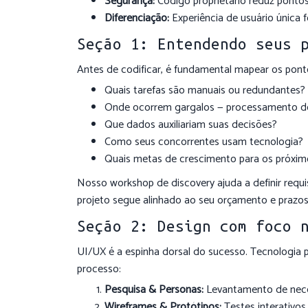
Segurança:
Código proprietário reduz ponto
Diferenciação:
Experiência de usuário única fo
Seção 1: Entendendo seus 
Antes de codificar, é fundamental mapear os ponto
Quais tarefas são manuais ou redundantes?
Onde ocorrem gargalos — processamento de 
Que dados auxiliariam suas decisões?
Como seus concorrentes usam tecnologia?
Quais metas de crescimento para os próxim
Nosso workshop de discovery ajuda a definir requis
projeto segue alinhado ao seu orçamento e prazos
Seção 2: Design com foco 
UI/UX é a espinha dorsal do sucesso. Tecnologia 
processo:
Pesquisa & Personas:
Levantamento de neces
Wireframes & Protótipos:
Testes interativos 