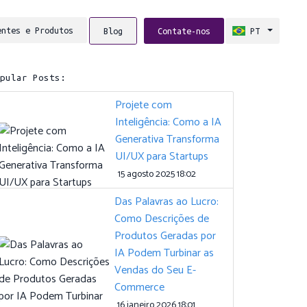
entes e Produtos
Blog
Contate-nos
PT
opular Posts:
Projete com
Inteligência: Como a IA
Generativa Transforma
UI/UX para Startups
15 agosto 2025 18:02
Das Palavras ao Lucro:
Como Descrições de
Produtos Geradas por
IA Podem Turbinar as
Vendas do Seu E-
Commerce
16 janeiro 2026 18:01