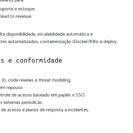
lewares para:
suporte e estoque.
lead to revenue.
a disponibilidade, escalabilidade automática e
tes automatizados, containerização (Docker/K8s) e deploy
os e conformidade
, code reviews e threat modeling.
em repouso.
trole de acesso baseado em papéis e SSO.
s externas periódicas.
 de acesso e planos de resposta a incidentes.
tem conformidade (LGPD) e aumentam a confiança dos seus