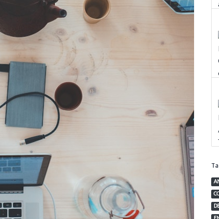
T
A
C
D
E