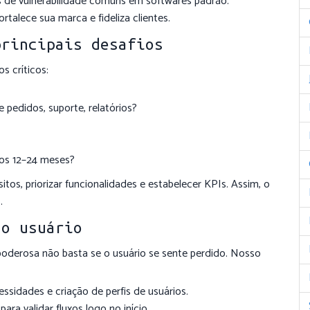
s de vulnerabilidade comuns em softwares padrão.
rtalece sua marca e fideliza clientes.
principais desafios
s críticos:
pedidos, suporte, relatórios?
os 12–24 meses?
itos, priorizar funcionalidades e estabelecer KPIs. Assim, o
.
no usuário
poderosa não basta se o usuário se sente perdido. Nosso
sidades e criação de perfis de usuários.
para validar fluxos logo no início.