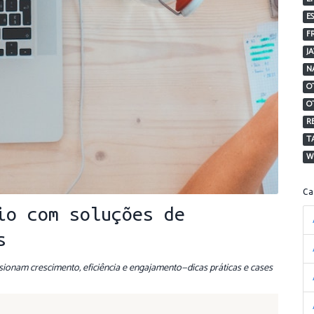
E
F
J
N
O
O
R
T
W
C
io com soluções de
s
ionam crescimento, eficiência e engajamento—dicas práticas e cases