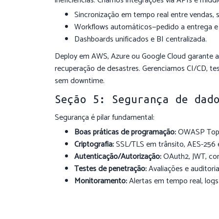
ineficiências. Criamos integrações via APIs e midd
Sincronização em tempo real entre vendas, 
Workflows automáticos—pedido a entrega e 
Dashboards unificados e BI centralizada.
Deploy em AWS, Azure ou Google Cloud garante alt
recuperação de desastres. Gerenciamos CI/CD, tes
sem downtime.
Seção 5: Segurança de dad
Segurança é pilar fundamental:
Boas práticas de programação:
OWASP Top 10
Criptografia:
SSL/TLS em trânsito, AES-256 
Autenticação/Autorização:
OAuth2, JWT, con
Testes de penetração:
Avaliações e auditoria
Monitoramento:
Alertas em tempo real, logs
Essas camadas protegem dados sensíveis, garan
clientes.