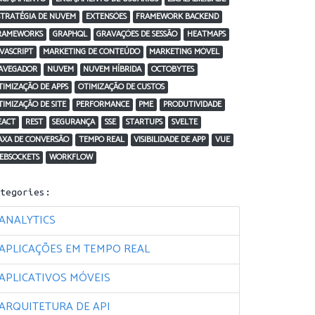
STRATÉGIA DE NUVEM
EXTENSÕES
FRAMEWORK BACKEND
RAMEWORKS
GRAPHQL
GRAVAÇÕES DE SESSÃO
HEATMAPS
AVASCRIPT
MARKETING DE CONTEÚDO
MARKETING MÓVEL
AVEGADOR
NUVEM
NUVEM HÍBRIDA
OCTOBYTES
TIMIZAÇÃO DE APPS
OTIMIZAÇÃO DE CUSTOS
TIMIZAÇÃO DE SITE
PERFORMANCE
PME
PRODUTIVIDADE
EACT
REST
SEGURANÇA
SSE
STARTUPS
SVELTE
AXA DE CONVERSÃO
TEMPO REAL
VISIBILIDADE DE APP
VUE
EBSOCKETS
WORKFLOW
ategories:
ANALYTICS
APLICAÇÕES EM TEMPO REAL
APLICATIVOS MÓVEIS
ARQUITETURA DE API