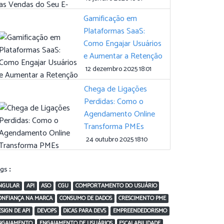
Gamificação em
Plataformas SaaS:
Como Engajar Usuários
e Aumentar a Retenção
12 dezembro 2025 18:01
Chega de Ligações
Perdidas: Como o
Agendamento Online
Transforma PMEs
24 outubro 2025 18:10
ags:
NGULAR
API
ASO
CGU
COMPORTAMENTO DO USUÁRIO
ONFIANÇA NA MARCA
CONSUMO DE DADOS
CRESCIMENTO PME
ESIGN DE API
DEVOPS
DICAS PARA DEVS
EMPREENDEDORISMO
NGAJAMENTO
ENGAJAMENTO DE USUÁRIOS
ESCALABILIDADE