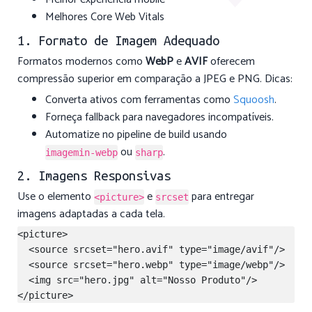
Melhores Core Web Vitals
1. Formato de Imagem Adequado
Formatos modernos como
WebP
e
AVIF
oferecem
compressão superior em comparação a JPEG e PNG. Dicas:
Converta ativos com ferramentas como
Squoosh
.
Forneça fallback para navegadores incompatíveis.
Automatize no pipeline de build usando
ou
.
imagemin-webp
sharp
2. Imagens Responsivas
Use o elemento
e
para entregar
<picture>
srcset
imagens adaptadas a cada tela.
<picture>

  <source srcset="hero.avif" type="image/avif"/>

  <source srcset="hero.webp" type="image/webp"/>

  <img src="hero.jpg" alt="Nosso Produto"/>
