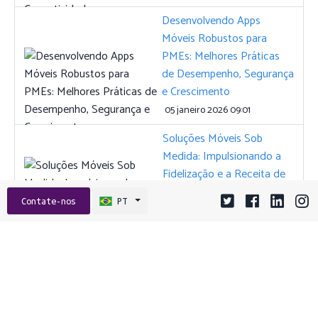
Desenvolvendo Apps
Móveis Robustos para
PMEs: Melhores Práticas
de Desempenho, Segurança
e Crescimento
05 janeiro 2026 09:01
Soluções Móveis Sob
Medida: Impulsionando a
Fidelização e a Receita de
Pequenas Empresas
Contate-nos
PT
01 outubro 2025 15:02
Tags:
ANGULAR
API
ASO
CGU
COMPORTAMENTO DO USUÁRIO
CONFIANÇA NA MARCA
CONSUMO DE DADOS
CRESCIMENTO PME
DESIGN DE API
DEVOPS
DICAS PARA DEVS
EMPREENDEDORISMO