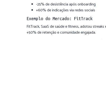
-25% de desistência após onboarding
+60% de indicações via redes sociais
Exemplo do Mercado: FitTrack
FitTrack, SaaS de saúde e fitness, adotou streaks 
+50% de retenção e comunidade engajada.
Erros Comuns e Como Evitá
Gamificação em Excesso
Medalhas demais ou complexidade desnecessária 
alto impacto.
Acessibilidade Negligenciada
Garanta contraste de cores, compatibilidade com l
Privacidade de Dados
Seja transparente na coleta e uso de dados. Es
Conclusão