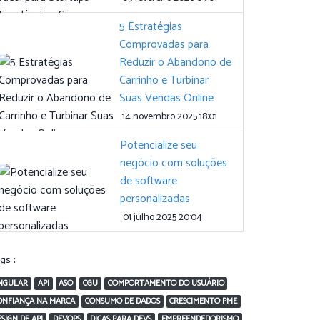
5 Estratégias
Comprovadas para
Reduzir o Abandono de
Carrinho e Turbinar
Suas Vendas Online
14 novembro 2025 18:01
Potencialize seu
negócio com soluções
de software
personalizadas
01 julho 2025 20:04
ags:
NGULAR
API
ASO
CGU
COMPORTAMENTO DO USUÁRIO
ONFIANÇA NA MARCA
CONSUMO DE DADOS
CRESCIMENTO PME
ESIGN DE API
DEVOPS
DICAS PARA DEVS
EMPREENDEDORISMO