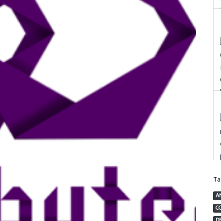
T
A
C
D