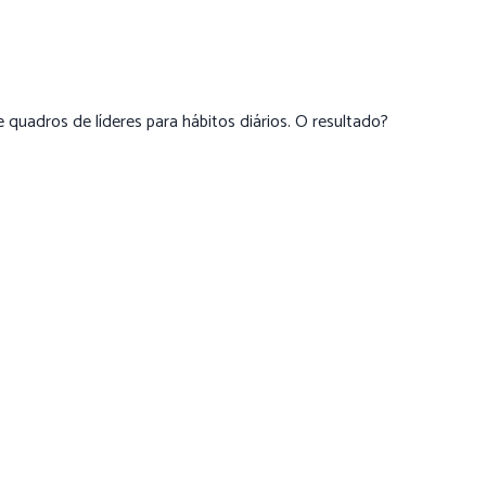
e quadros de líderes para hábitos diários. O resultado?
-los
podem frustrar usuários. Foque em poucos elementos de
eitores de tela e linguagem simples.
teja em conformidade com GDPR, LGPD e outras normas.