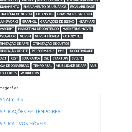
NGAJAMENTO
ENGAJAMENTO DE USUÁRIOS
ESCALABILIDADE
STRATÉGIA DE NUVEM
EXTENSÕES
FRAMEWORK BACKEND
RAMEWORKS
GRAPHQL
GRAVAÇÕES DE SESSÃO
HEATMAPS
AVASCRIPT
MARKETING DE CONTEÚDO
MARKETING MÓVEL
AVEGADOR
NUVEM
NUVEM HÍBRIDA
OCTOBYTES
TIMIZAÇÃO DE APPS
OTIMIZAÇÃO DE CUSTOS
TIMIZAÇÃO DE SITE
PERFORMANCE
PME
PRODUTIVIDADE
EACT
REST
SEGURANÇA
SSE
STARTUPS
SVELTE
AXA DE CONVERSÃO
TEMPO REAL
VISIBILIDADE DE APP
VUE
EBSOCKETS
WORKFLOW
ategories:
ANALYTICS
APLICAÇÕES EM TEMPO REAL
APLICATIVOS MÓVEIS