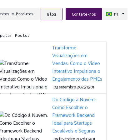
entes e Produtos
Blog
Contate-nos
PT
opular Posts:
Transforme
Visualizações em
Vendas: Como o Vídeo
Interativo Impulsiona o
Engajamento das PMEs
03 setembro 2025 15:01
Do Código à Nuvem:
Como Escolher o
Framework Backend
Ideal para Startups
Escaláveis e Seguras
09 fevereiro 2026 09:01