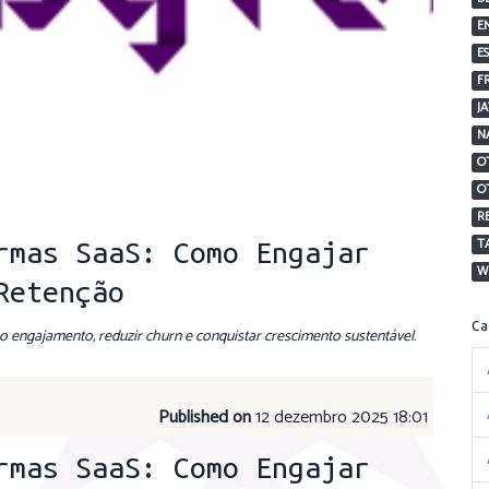
E
E
F
J
N
O
O
R
T
rmas SaaS: Como Engajar
W
Retenção
C
 engajamento, reduzir churn e conquistar crescimento sustentável.
Published on
12 dezembro 2025 18:01
rmas SaaS: Como Engajar