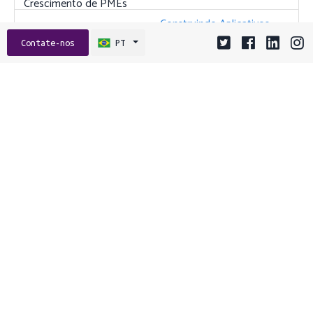
Construindo Aplicativos
Web Resilientes:
Contate-nos
PT
Estratégias de Alta
Disponibilidade e
Recuperação de Desastres
24 dezembro 2025 15:01
Desenvolvendo Apps
Móveis Robustos para
PMEs: Melhores Práticas
de Desempenho, Segurança
e Crescimento
05 janeiro 2026 09:01
Do React à Realidade:
Escolhendo o Framework
JavaScript Ideal para Seu
Próximo Projeto