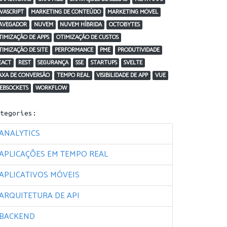
AVASCRIPT
MARKETING DE CONTEÚDO
MARKETING MÓVEL
AVEGADOR
NUVEM
NUVEM HÍBRIDA
OCTOBYTES
TIMIZAÇÃO DE APPS
OTIMIZAÇÃO DE CUSTOS
TIMIZAÇÃO DE SITE
PERFORMANCE
PME
PRODUTIVIDADE
EACT
REST
SEGURANÇA
SSE
STARTUPS
SVELTE
AXA DE CONVERSÃO
TEMPO REAL
VISIBILIDADE DE APP
VUE
EBSOCKETS
WORKFLOW
ategories:
ANALYTICS
APLICAÇÕES EM TEMPO REAL
APLICATIVOS MÓVEIS
ARQUITETURA DE API
BACKEND