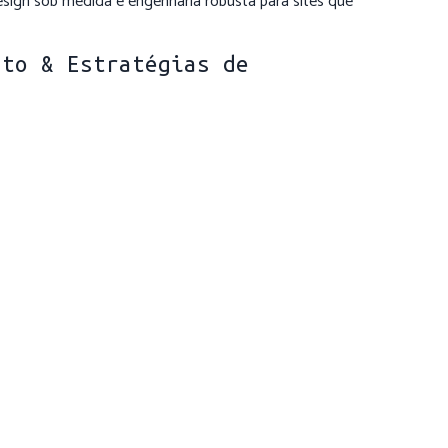
esign sob medida e engenharia robusta para sites que
nto & Estratégias de
tas automáticos de performance.
ze ou Optimizely.
tadados e schema markup.
lização e programas de fidelidade.
mpliance.