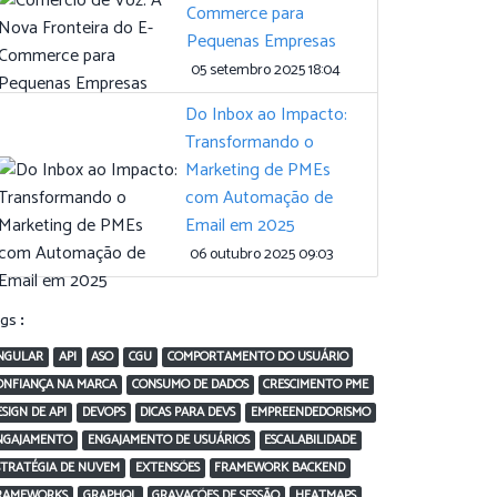
Commerce para
Pequenas Empresas
05 setembro 2025 18:04
Do Inbox ao Impacto:
Transformando o
Marketing de PMEs
com Automação de
Email em 2025
06 outubro 2025 09:03
ags:
NGULAR
API
ASO
CGU
COMPORTAMENTO DO USUÁRIO
ONFIANÇA NA MARCA
CONSUMO DE DADOS
CRESCIMENTO PME
ESIGN DE API
DEVOPS
DICAS PARA DEVS
EMPREENDEDORISMO
NGAJAMENTO
ENGAJAMENTO DE USUÁRIOS
ESCALABILIDADE
STRATÉGIA DE NUVEM
EXTENSÕES
FRAMEWORK BACKEND
RAMEWORKS
GRAPHQL
GRAVAÇÕES DE SESSÃO
HEATMAPS