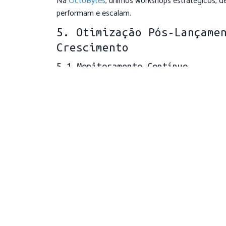
Na
OctoBytes
, unimos workshops estratégicos, d
performam e escalam.
5. Otimização Pós-Lançame
Crescimento
5.1 Monitoramento Contínuo
Ferramentas como New Relic e Pingdom para aler
5.2 Testes A/B
Otimize CTAs, preços e layouts com Google Optimi
5.3 Conteúdo & SEO
Publicação regular de artigos, otimização de me
5.4 Roadmap de Funcionalidades
Planeje sprints trimestrais para chatbots, persona
5.5 Auditorias de Segurança
Scans anuais de vulnerabilidades e revisões de co