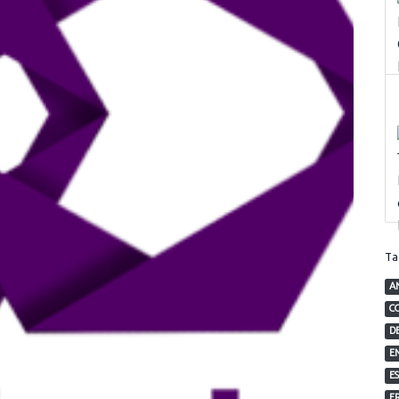
T
A
C
D
E
E
F