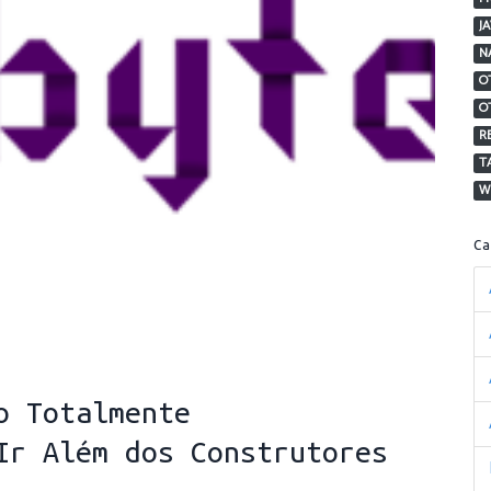
J
N
O
O
R
T
W
C
o Totalmente
Ir Além dos Construtores