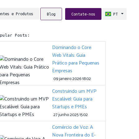
entes e Produtos
Blog
Contate-nos
PT
opular Posts:
Dominando o Core
Web Vitals: Guia
Prático para Pequenas
Empresas
09 janeiro 2026 18:02
Construindo um MVP
Escalável: Guia para
Startups e PMEs
27 junho 2025 15:02
Comércio de Voz: A
Nova Fronteira do E-