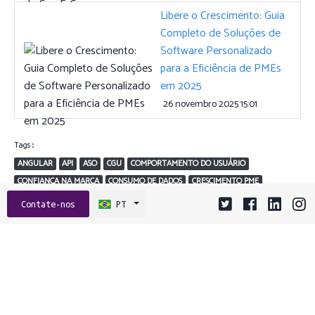
Libere o Crescimento: Guia
Completo de Soluções de
Software Personalizado
para a Eficiência de PMEs
em 2025
26 novembro 2025 15:01
Tags:
ANGULAR
API
ASO
CGU
COMPORTAMENTO DO USUÁRIO
CONFIANÇA NA MARCA
CONSUMO DE DADOS
CRESCIMENTO PME
DESIGN DE API
DEVOPS
DICAS PARA DEVS
EMPREENDEDORISMO
Contate-nos
PT
ENGAJAMENTO
ENGAJAMENTO DE USUÁRIOS
ESCALABILIDADE
ESTRATÉGIA DE NUVEM
EXTENSÕES
FRAMEWORK BACKEND
FRAMEWORKS
GRAPHQL
GRAVAÇÕES DE SESSÃO
HEATMAPS
JAVASCRIPT
MARKETING DE CONTEÚDO
MARKETING MÓVEL
NAVEGADOR
NUVEM
NUVEM HÍBRIDA
OCTOBYTES
OTIMIZAÇÃO DE APPS
OTIMIZAÇÃO DE CUSTOS
OTIMIZAÇÃO DE SITE