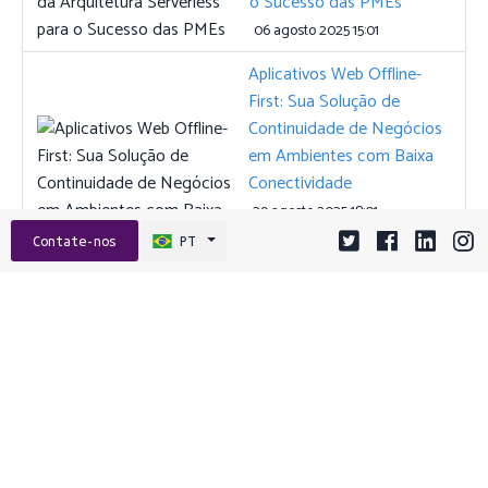
o Sucesso das PMEs
06 agosto 2025 15:01
Aplicativos Web Offline-
First: Sua Solução de
Continuidade de Negócios
em Ambientes com Baixa
Conectividade
29 agosto 2025 18:01
Contate-nos
PT
Das Palavras ao Lucro:
Como Descrições de
Produtos Geradas por IA
Podem Turbinar as Vendas
do Seu E-Commerce
16 janeiro 2026 18:01
Do Protótipo ao Lucro:
Integrando UI/UX,