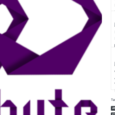
T
A
C