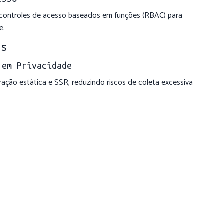
 controles de acesso baseados em funções (RBAC) para
e.
as
 em Privacidade
ção estática e SSR, reduzindo riscos de coleta excessiva
áticos
cookies e scripts de terceiros. Identifique e corrija brechas
e
 dados. Avalie alternativas como
Matomo
ou
Plausible
 a privacidade.
amento
entos sobre privacidade. Pequenas alterações de design ou