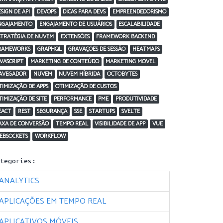
ESIGN DE API
DEVOPS
DICAS PARA DEVS
EMPREENDEDORISMO
NGAJAMENTO
ENGAJAMENTO DE USUÁRIOS
ESCALABILIDADE
STRATÉGIA DE NUVEM
EXTENSÕES
FRAMEWORK BACKEND
RAMEWORKS
GRAPHQL
GRAVAÇÕES DE SESSÃO
HEATMAPS
AVASCRIPT
MARKETING DE CONTEÚDO
MARKETING MÓVEL
AVEGADOR
NUVEM
NUVEM HÍBRIDA
OCTOBYTES
TIMIZAÇÃO DE APPS
OTIMIZAÇÃO DE CUSTOS
TIMIZAÇÃO DE SITE
PERFORMANCE
PME
PRODUTIVIDADE
EACT
REST
SEGURANÇA
SSE
STARTUPS
SVELTE
AXA DE CONVERSÃO
TEMPO REAL
VISIBILIDADE DE APP
VUE
EBSOCKETS
WORKFLOW
ategories:
ANALYTICS
APLICAÇÕES EM TEMPO REAL
APLICATIVOS MÓVEIS