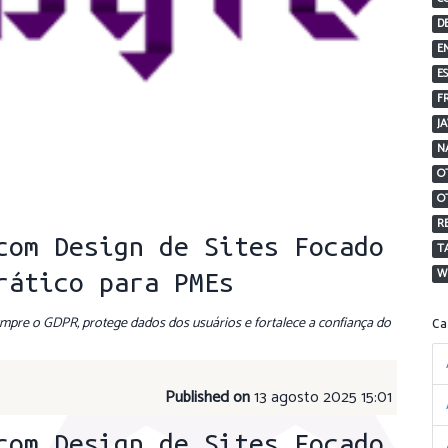
D
E
E
F
J
N
O
O
R
com Design de Sites Focado
T
W
rático para PMEs
mpre o GDPR, protege dados dos usuários e fortalece a confiança do
C
Published on
13 agosto 2025 15:01
com Design de Sites Focado