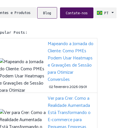
entes e Produtos
Blog
Contate-nos
PT
opular Posts:
Mapeando a Jornada do
Cliente: Como PMEs
Podem Usar Heatmaps
e Gravações de Sessão
para Otimizar
Conversões
02 fevereiro 2026 09:01
Ver para Crer: Como a
Realidade Aumentada
Está Transformando o
E-commerce para
Pequenas Empresas