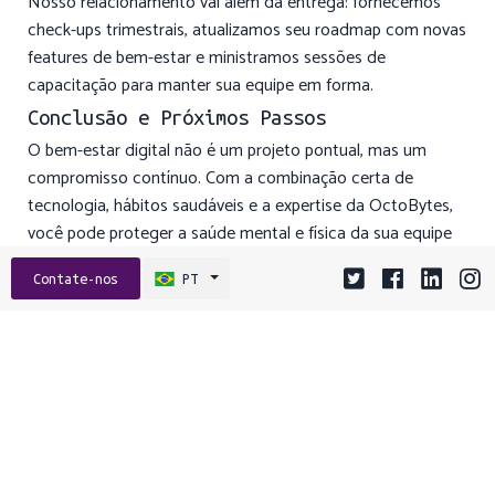
Nosso relacionamento vai além da entrega: fornecemos
check-ups trimestrais, atualizamos seu roadmap com novas
features de bem-estar e ministramos sessões de
capacitação para manter sua equipe em forma.
Conclusão e Próximos Passos
O bem-estar digital não é um projeto pontual, mas um
compromisso contínuo. Com a combinação certa de
tecnologia, hábitos saudáveis e a expertise da OctoBytes,
você pode proteger a saúde mental e física da sua equipe
enquanto impulsiona a produtividade.
Contate-nos
PT
Pronto para combater o burnout e alcançar um
crescimento sustentável?
Entre em contato pelo e-mail
hello@octobytes.com
ou acesse
OctoBytes.com
e agende
sua Auditoria de Bem-Estar Tech gratuita hoje mesmo.
Vamos criar soluções que cuidem do seu negócio e do seu
time! 🚀