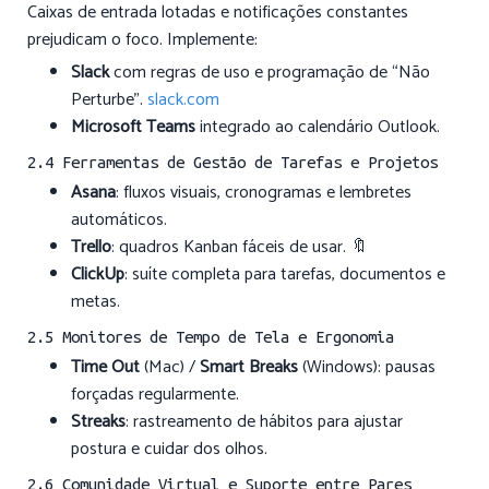
Caixas de entrada lotadas e notificações constantes
prejudicam o foco. Implemente:
Slack
com regras de uso e programação de “Não
Perturbe”.
slack.com
Microsoft Teams
integrado ao calendário Outlook.
2.4 Ferramentas de Gestão de Tarefas e Projetos
Asana
: fluxos visuais, cronogramas e lembretes
automáticos.
Trello
: quadros Kanban fáceis de usar. 🔖
ClickUp
: suíte completa para tarefas, documentos e
metas.
2.5 Monitores de Tempo de Tela e Ergonomia
Time Out
(Mac) /
Smart Breaks
(Windows): pausas
forçadas regularmente.
Streaks
: rastreamento de hábitos para ajustar
postura e cuidar dos olhos.
2.6 Comunidade Virtual e Suporte entre Pares