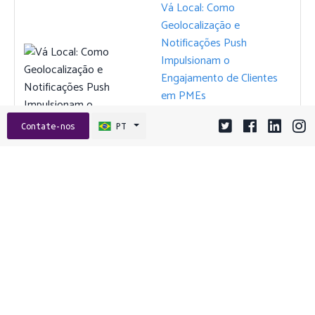
Vá Local: Como
Geolocalização e
Notificações Push
Impulsionam o
Engajamento de Clientes
em PMEs
12 novembro 2025 15:02
Contate-nos
PT
Otimizando Sua Receita:
Guia Completo de Software
de Cobrança por Assinatura
para PMEs
03 dezembro 2025 15:01
Libere o Crescimento: Guia
Completo de Soluções de
Software Personalizado
para a Eficiência de PMEs
em 2025